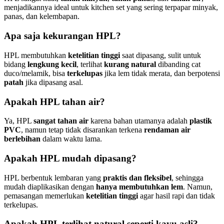
menjadikannya ideal untuk kitchen set yang sering terpapar minyak,
panas, dan kelembapan.
Apa saja kekurangan HPL?
HPL membutuhkan
ketelitian tinggi
saat dipasang, sulit untuk
bidang
lengkung kecil
, terlihat
kurang natural
dibanding cat
duco/melamik, bisa
terkelupas
jika lem tidak merata, dan berpotensi
patah
jika dipasang asal.
Apakah HPL tahan air?
Ya, HPL
sangat tahan air
karena bahan utamanya adalah
plastik
PVC
, namun tetap tidak disarankan terkena
rendaman air
berlebihan
dalam waktu lama.
Apakah HPL mudah dipasang?
HPL berbentuk lembaran yang
praktis dan fleksibel
, sehingga
mudah diaplikasikan dengan
hanya membutuhkan lem
. Namun,
pemasangan memerlukan
ketelitian tinggi
agar hasil rapi dan tidak
terkelupas.
Apakah HPL terlihat natural seperti kayu asli?