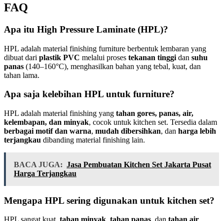
FAQ
Apa itu High Pressure Laminate (HPL)?
HPL adalah material finishing furniture berbentuk lembaran yang
dibuat dari
plastik PVC
melalui proses
tekanan tinggi
dan
suhu
panas
(140–160°C), menghasilkan bahan yang tebal, kuat, dan
tahan lama.
Apa saja kelebihan HPL untuk furniture?
HPL adalah material finishing yang
tahan gores, panas, air,
kelembapan, dan minyak
, cocok untuk kitchen set. Tersedia dalam
berbagai motif dan warna
,
mudah dibersihkan
, dan
harga lebih
terjangkau
dibanding material finishing lain.
BACA JUGA:
Jasa Pembuatan Kitchen Set Jakarta Pusat
Harga Terjangkau
Mengapa HPL sering digunakan untuk kitchen set?
HPL sangat kuat,
tahan minyak
,
tahan panas
, dan
tahan air
,