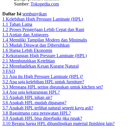
Sumber:
Tokopedia.com
Daftar Isi
sembunyikan
1
Kelebihan High Pressure Laminate (HPL)
1.1
Tahan Lama
1.2
Proses Pengerjaan Lebih Cepat dan Rapi
1.3
Antiair dan Antigores
1.4
Memiliki Tampilan Modern dan Minimalis
1.5
Mudah Dirawat dan Dibersihkan
1.6
Harga Lebih Ekonomis
2
Kekurangan High Pressure Laminate (HPL)
2.1
Membutuhkan Ketelitian
2.2
Menghadirkan Kesan Kurang Natural
3
FAQ
3.1
Apa itu High Pressure Laminate (HPL)?
3.2
Apa saja kelebihan HPL untuk furniture?
3.3
Mengapa HPL sering digunakan untuk kitchen set?
3.4
Apa saja kekurangan HPL?
3.5
Apakah HPL tahan air?
3.6
Apakah HPL mudah dipasang?
3.7
Apakah HPL terlihat natural seperti kayu asli?
3.8
Bagaimana cara perawatan HPL?
3.9
Apakah HPL bisa diperbaiki jika rusak?
3.10
Berapa harga HPL dibandingkan material finishing lain?