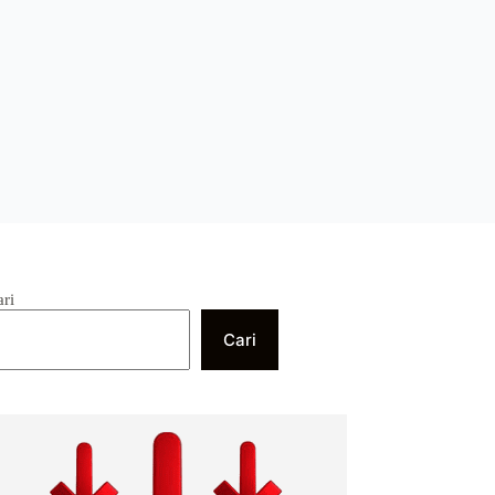
ari
Cari