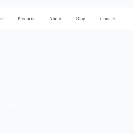
e
Products
About
Blog
Contact
d Untuk Furnitur
og