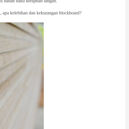
au bahan baku kerajinan tangan.
lu, apa kelebihan dan kekurangan blockboard?