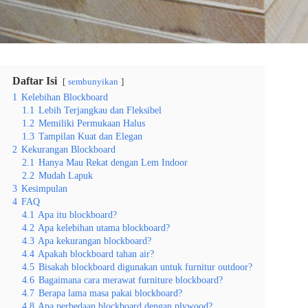
Daftar Isi
sembunyikan
1
Kelebihan Blockboard
1.1
Lebih Terjangkau dan Fleksibel
1.2
Memiliki Permukaan Halus
1.3
Tampilan Kuat dan Elegan
2
Kekurangan Blockboard
2.1
Hanya Mau Rekat dengan Lem Indoor
2.2
Mudah Lapuk
3
Kesimpulan
4
FAQ
4.1
Apa itu blockboard?
4.2
Apa kelebihan utama blockboard?
4.3
Apa kekurangan blockboard?
4.4
Apakah blockboard tahan air?
4.5
Bisakah blockboard digunakan untuk furnitur outdoor?
4.6
Bagaimana cara merawat furniture blockboard?
4.7
Berapa lama masa pakai blockboard?
4.8
Apa perbedaan blockboard dengan plywood?