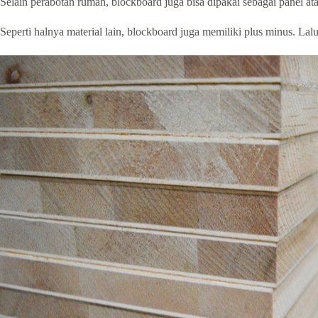
Selain perabotan rumah, blockboard juga bisa dipakai sebagai panel at
Seperti halnya material lain, blockboard juga memiliki plus minus. La