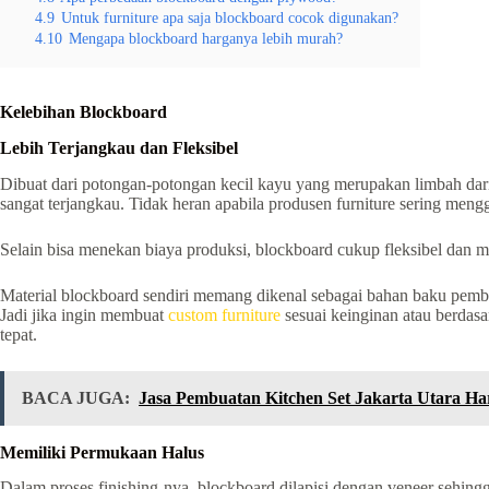
4.9
Untuk furniture apa saja blockboard cocok digunakan?
4.10
Mengapa blockboard harganya lebih murah?
Kelebihan Blockboard
Lebih Terjangkau dan Fleksibel
Dibuat dari potongan-potongan kecil kayu yang merupakan limbah dari
sangat terjangkau. Tidak heran apabila produsen furniture sering men
Selain bisa menekan biaya produksi, blockboard cukup fleksibel dan 
Material blockboard sendiri memang dikenal sebagai bahan baku pembu
Jadi jika ingin membuat
custom furniture
sesuai keinginan atau berdas
tepat.
BACA JUGA:
Jasa Pembuatan Kitchen Set Jakarta Utara H
Memiliki Permukaan Halus
Dalam proses finishing-nya, blockboard dilapisi dengan veneer sehingg