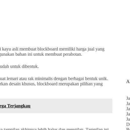
 kayu asli membuat blockboard memiliki harga jual yang
ggunakan bahan ini untuk membuat perabotan.
mudah untuk dibentuk.
at lemari atau rak minimalis dengan berbagai bentuk unik.
A
arkan desain khusus, blockboard merupakan pilihan yang
J
Ja
arga Terjangkau
Ja
Ja
Ja
D
B
a tampilan akhirnya lebih halus dan mengilap. Tampilan ini